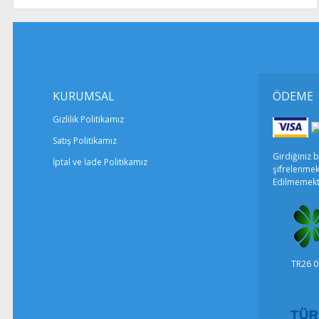
muhafazakar
2
KURUMSAL
ÖDEME
Villa Çırağan
deniz manzaralı
Haftalık 7000 ₺
Gizlilik Politikamız
akbel mevkii, K
Satış Politikamız
Girdiğiniz b
İptal ve İade Politikamız
şifrelenmek
8
Edilmemekt
Villa Twens 
TR26 0
muhafazakar
Haftalık 6950 ₺
akbel mevkii, K