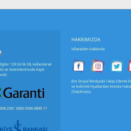
2
2
HAKKIMIZDA
Villatatilim Hakkında
alkan, Antalya
ilgiler 128 bit lik SSL kullanılarak
te ve Sistemlerimizde Kayıt
4
4
edir.
Bizi Sosyal Medyada Takip Ederek E
ve İndirimli Fiyatlardan Anında Hab
Olabilirsiniz.
1
006 2001 3680 0006 6895 17
alkan, Antalya