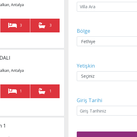
alkan, Antalya
3
3
Bölge
 DALI
Yetişkin
alkan, Antalya
1
1
Giriş Tarihi
n 1