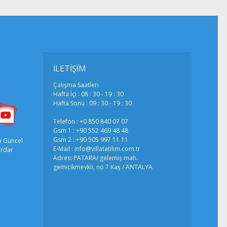
İLETİŞİM
Çalışma Saatleri
Hafta İçi : 08 : 30 - 19 : 30
Hafta Sonu : 09 : 30 - 19 : 30
Telefon :
+0 850 840 07 07
Gsm 1 :
+90 552 469 48 48
Gsm 2 :
+90 505 997 11 11
n Güncel
E-Mail : info@villatatilim.com.tr
erdar
Adres: PATARA/ gelemiş mah.
gemicikmevkii, no 7 Kaş / ANTALYA