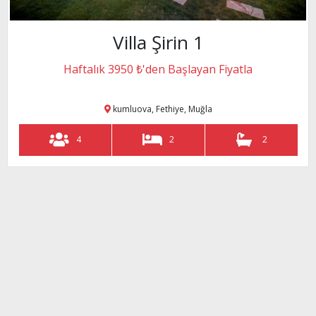
Villa Şirin 1
2
2
Haftalık 3950 ₺'den Başlayan Fiyatla
kumluova, Fethiye, Muğla
n
4
2
2
 Antalya
2
2
i, Kalkan, Antalya