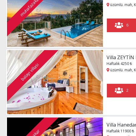
muhafazakar
üzümlü. mah, K
6
Villa ZEYTİN
Haftalık 4250 ₺
balayı villası
üzümlü. mah, K
2
Villa Haneda
Haftalık 11900 ₺