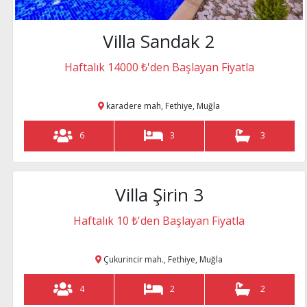
muhafazakar
Villa Sandak 2
4
Haftalık 14000 ₺'den Başlayan Fiyatla
karadere mah, Fethiye, Muğla
Villa Karama
6
3
3
muhafazakar
Haftalık 4950 ₺
patara, Kalkan,
Villa Şirin 3
Muhafazakar villa
4
Haftalık 10 ₺'den Başlayan Fiyatla
Çukurincir mah., Fethiye, Muğla
Villa Anka 2
4
2
2
Haftalık 3950 ₺
sarıbelen mevki