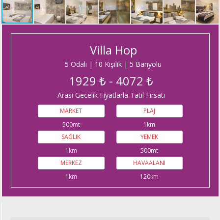
Villa Hop
5 Odalı | 10 Kişilik | 5 Banyolu
1929 ₺ - 4072 ₺
Arası Gecelik Fiyatlarla Tatil Fırsatı
MARKET
PLAJ
500mt
1km
SAĞLIK
YEMEK
1km
500mt
MERKEZ
HAVAALANI
1km
120km