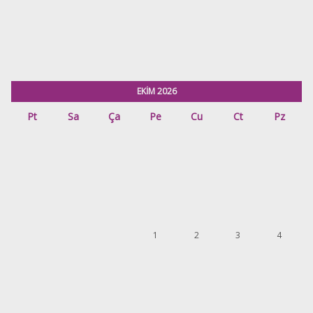
EKİM 2026
Pt
Sa
Ça
Pe
Cu
Ct
Pz
1
2
3
4