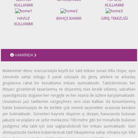
KULLANIMI
KULLANIMI
HAVUZ
BAHÇE BAKIMI
GİRİŞ TEMİZLİĞİ
KULLANIMI
HAKKINDA
Mükemmel deniz manzarasıyla keyifli bir tatil imkanı sunan Villa Hope, aynı
zamanda sahip olduğu 5 yatak odasıyla da geniş ailelere ve arkadaş
gruplarına rahat bir konaklama imkanı sunmaktadır. Tatilcilerimizin her
ihtiyacı gözetilerek tasarlanmış ve döşenmiş olan kiralık villamız, sabahları
uyandığınızda doğanın her rengiyle ve her esansı ile sizlere karşılamaktadır.
Unutulmaz yaz tatillerinin vazgeçilmez ismi olan Kalkan da konumlanmış
halde bulunmasıyla ile de birlikte çok önemli seçenekler arasında kendine
yer bulmaktadır. Görenleri hayrete düşüren iç dizaynı, havuzunda bulunan
jakuzisi ve plajlara ve şehir merkezine 700 metre gibi bir mesafede bulunan
yazlığımız villa tatili için size sağlanabilecek her imkanı sunmaktadır. Geri
dönüşünüzde herkesi kıskandıracak tatil hikayelerine sahip olmanız için Villa