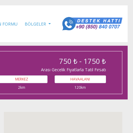
N FORMU
BÖLGELER
750 ₺ - 1750 ₺
Arası Gecelik Fiyatlarla Tatil Fırsatı
MERKEZ
HAVAALANI
2km
120km