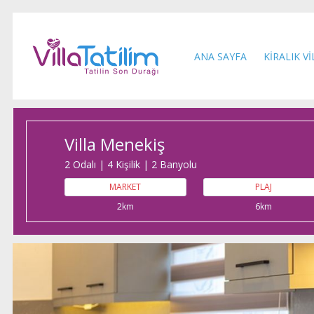
(current)
ANA SAYFA
KİRALIK V
Villa Menekiş
2 Odalı | 4 Kişilik | 2 Banyolu
MARKET
PLAJ
2km
6km