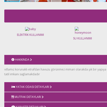
ELEKTRİK KULLANIMI
SU KULLANIMI
HAKKINDA
villamız korunaklı etrafdan havuzu görünmez mimari olarakda şık bir yapıya ait
tatil imkanı sağlamakdadır
YATAK ODASI DETAYLARI
YATAK ODASI: çiftkişilik yatak, jakuzi, makyaj masası, komidin, elbise dolabı,
MUTFAK DETAYLARI
tuvalet,
amerikan açık mutfak, ve bütün araç gereçler mevcuttur, klima, tv, oturma g
KAPASİTE DETAYLARI