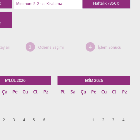
₺
Haftalık 7350 ₺
Minimum 5 Gece Kiralama
₺
3
4
ayları
Ödeme Seçimi
İşlem Sonucu
EYLÜL 2026
EKİM 2026
Ça
Pe
Cu
Ct
Pz
Pt
Sa
Ça
Pe
Cu
Ct
Pz
2
3
4
5
6
1
2
3
4