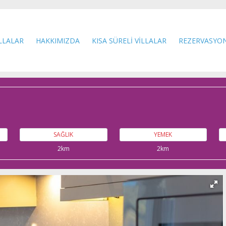
İLLALAR
HAKKIMIZDA
KISA SÜRELİ VİLLALAR
REZERVASYO
SAĞLIK
YEMEK
2km
2km