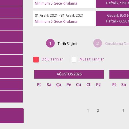
nyo, tuvalet,
Haftalık 7350 
Minimum 5 Gece Kiralama
01 Aralık 2021 - 31 Aralık 2021
Gecelik 950 ₺
Haftalık 6650 
Minimum 5 Gece Kiralama
rubu
1
2
Tarih Seçimi
Konaklama Det
Dolu Tarihler
Müsait Tarihler
yatak odaları
nden önce
larımızı
AĞUSTOS 2026
Pt
Sa
Ça
Pe
Cu
Ct
Pz
Pt
Sa
n saatlerinde
avuz terası ve
asal
zliği gibi
de
lmektedir
şdeğerinde
1
2
1
maktadır.
adığı durumda