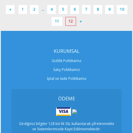
4
2
2
«
1
2
...
4
5
6
7
8
9
10
11
12
»
Villa Ela
deniz manzaralı
Haftalık 19000 ₺
akbel mah., Kalkan, Antalya
KURUMSAL
12
6
6
Gizlilik Politikamız
Satış Politikamız
Villa Merak
İptal ve İade Politikamız
muhafazakar villa
Haftalık 8950 ₺
akbel mah., Kalkan, Antalya
ÖDEME
12
6
6
Girdiğiniz bilgiler 128 bit lik SSL kullanılarak şifrelenmekte
ve Sistemlerimizde Kayıt Edilmemektedir.
Villa Naz