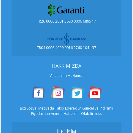
Haftalık 19200 ₺
lüks villa
kalkan kalamar., Kalkan, Antalya
TR26 0006 2001 3680 0006 6895 17
8
4
4
TR04 0006 4000 0016 2760 1041 37
Villa Sezin
muhafazakar
Haftalık 7985 ₺
üzümlü. mah, Kalkan, Antalya
HAKKIMIZDA
Villatatilim Hakkında
6
3
3
Villa ZEYTİN DALI
Bizi Sosyal Medyada Takip Ederek En Güncel ve İndirimli
Haftalık 4250 ₺
balayı villası
Fiyatlardan Anında Haberdar Olabilirsiniz.
üzümlü. mah, Kalkan, Antalya
İLETİŞİM