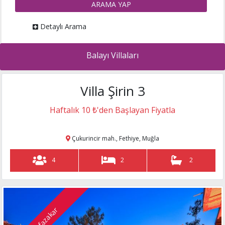
ARAMA YAP
Detaylı Arama
Villa BREATHE
muhafazakar
Haftalık 66000 ₺
islamlar mah., Kalkan, Antalya
Balayı Villaları
Villa Şirin 3
4
2
2
Muhafazakar villa
Haftalık 10 ₺'den Başlayan Fiyatla
Villa Karaman
muhafazakar
Haftalık 4950 ₺
Çukurincir mah., Fethiye, Muğla
patara, Kalkan, Antalya
4
2
2
4
2
2
muhafazakar
Villa Anka 2
Haftalık 3950 ₺