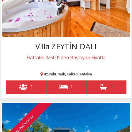
Villa ZEYTİN DALI
Haftalık 4250 ₺'den Başlayan Fiyatla
üzümlü. mah, Kalkan, Antalya
2
1
1
muhafazakar