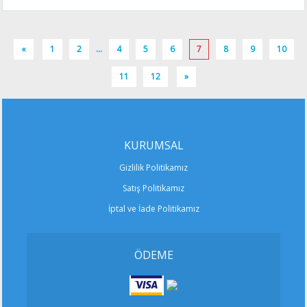
«
1
2
...
4
5
6
7
8
9
10
11
12
»
KURUMSAL
Gizlilik Politikamız
Satış Politikamız
İptal ve İade Politikamız
ÖDEME