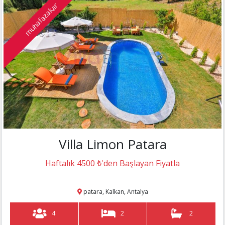
muhafazakar
Villa Limon Patara
Haftalık 4500 ₺'den Başlayan Fiyatla
patara, Kalkan, Antalya
4
2
2