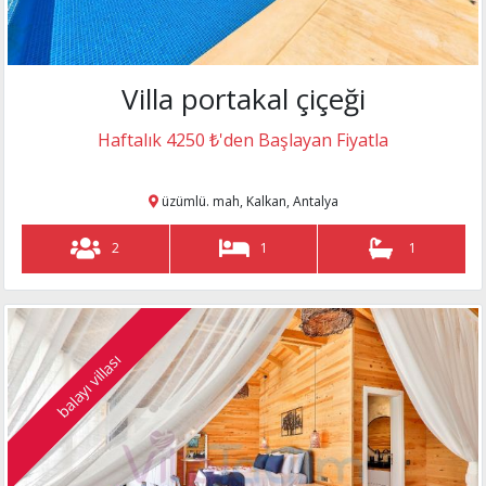
Villa portakal çiçeği
Haftalık 4250 ₺'den Başlayan Fiyatla
üzümlü. mah, Kalkan, Antalya
2
1
1
balayı villası