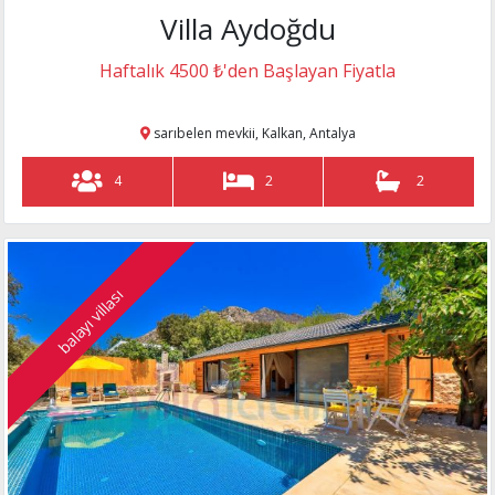
Villa Aydoğdu
Haftalık 4500 ₺'den Başlayan Fiyatla
sarıbelen mevkii, Kalkan, Antalya
4
2
2
balayı villası