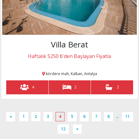
Villa Berat
Haftalık 5250 ₺'den Başlayan Fiyatla
kördere mah, Kalkan, Antalya
4
2
2
«
1
2
3
4
5
6
7
8
...
11
12
»