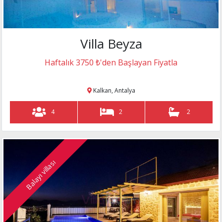
deniz manzaralı
Haftalık 19000 ₺
akbel mah., Kalkan, Antalya
Villa Beyza
12
6
6
Haftalık 3750 ₺'den Başlayan Fiyatla
Villa Merak
muhafazakar villa
Kalkan, Antalya
Haftalık 8950 ₺
akbel mah., Kalkan, Antalya
4
2
2
12
6
6
Balayı villası
Villa Naz
Haftalık 19200 ₺
lüks villa
kalkan kalamar., Kalkan, Antalya