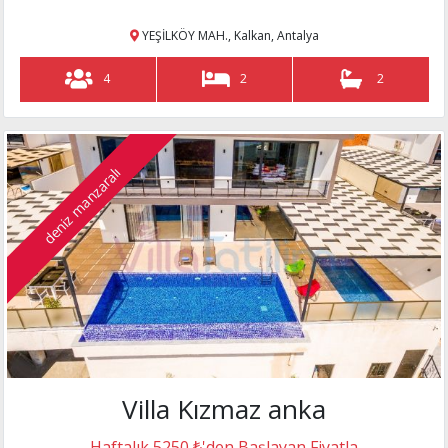
YEŞİLKÖY MAH., Kalkan, Antalya
4
2
2
deniz manzaralı
Villa Kızmaz anka
Haftalık 5250 ₺'den Başlayan Fiyatla