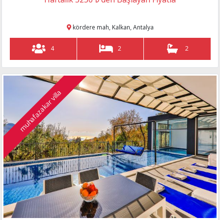
kördere mah, Kalkan, Antalya
4
2
2
muhafazakar villa