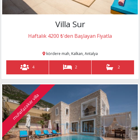
Villa Sur
Haftalık 4200 ₺'den Başlayan Fiyatla
kördere mah, Kalkan, Antalya
4
2
2
muhafazakar villa