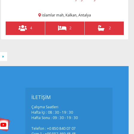
islamlar mah, Kalkan, Antalya
4
2
2
»
İLETİŞİM
Çalışma Saatleri
Hafta İçi : 08 : 30 - 19 : 30
Hafta Sonu : 09 : 30 - 19 : 30
Telefon :
+0 850 840 07 07
Gsm 1 :
+90 552 469 48 48