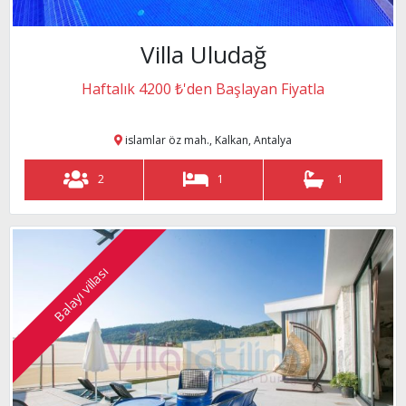
Villa Uludağ
2
2
Haftalık 4200 ₺'den Başlayan Fiyatla
islamlar öz mah., Kalkan, Antalya
n
2
1
1
 Antalya
2
2
Balayı villası
i, Kalkan, Antalya