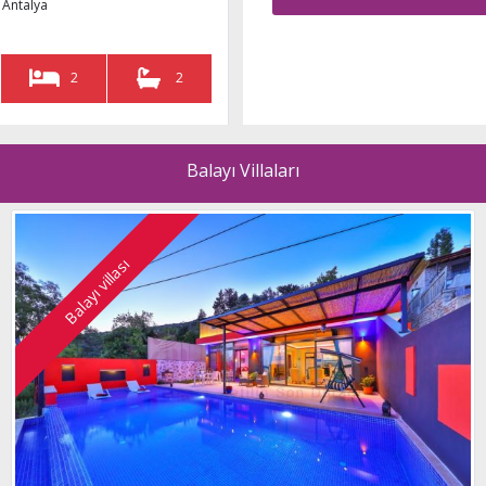
2
2
Balayı Villaları
ı
, Kalkan, Antalya
Balayı villası
1
1
HE
Kalkan, Antalya