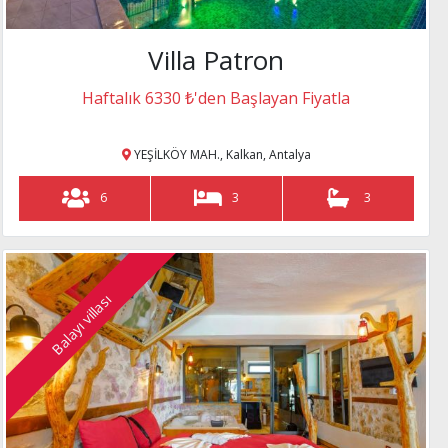
Villa Patron
Haftalık 6330 ₺'den Başlayan Fiyatla
YEŞİLKÖY MAH., Kalkan, Antalya
6
3
3
Balayı villası