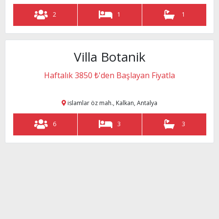
2
2
2
1
1
Villa Botanik
muhafazakar villa
Haftalık 3850 ₺'den Başlayan Fiyatla
kan, Antalya
islamlar öz mah., Kalkan, Antalya
6
6
6
3
3
kan, Antalya