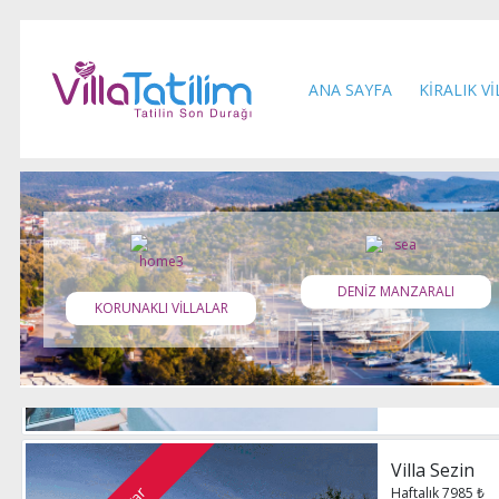
muhafazakar villa
akbel mah., Kal
12
(current)
ANA SAYFA
KİRALIK V
Villa Naz
Haftalık 19200 ₺
lüks villa
kalkan kalamar.
DENİZ MANZARALI
KORUNAKLI VİLLALAR
8
Villa Sezin
Haftalık 7985 ₺