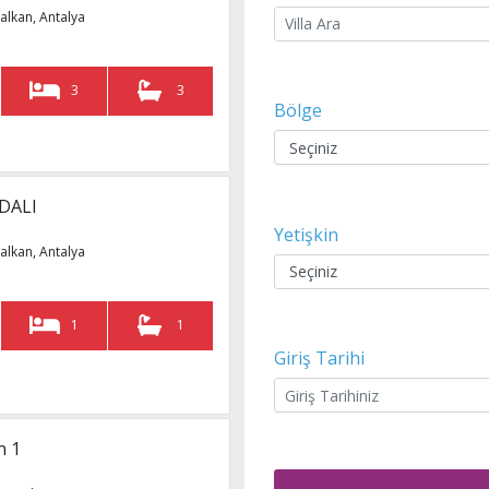
alkan, Antalya
3
3
Bölge
 DALI
Yetişkin
alkan, Antalya
1
1
Giriş Tarihi
n 1
 Antalya