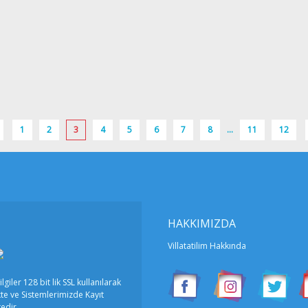
6
6
, Kalkan, Antalya
1
2
3
4
5
6
7
8
...
11
12
4
4
HAKKIMIZDA
Villatatilim Hakkında
alkan, Antalya
ilgiler 128 bit lik SSL kullanılarak
te ve Sistemlerimizde Kayıt
edir.