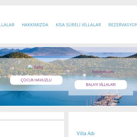
kan, Antalya
6
6
İLLALAR
HAKKIMIZDA
KISA SÜRELİ VİLLALAR
REZERVASYO
, Kalkan, Antalya
ÇOCUK HAVUZLU
BALAYI VİLLALARI
4
4
Villa Adı