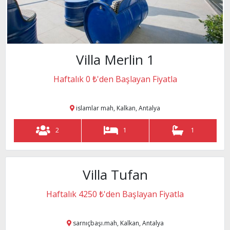
2
2
Villa Merlin 1
Haftalık 0 ₺'den Başlayan Fiyatla
alkan, Antalya
islamlar mah, Kalkan, Antalya
4
4
2
1
1
Villa Tufan
muhafazakar villa
1
Haftalık 4250 ₺'den Başlayan Fiyatla
alkan, Antalya
sarnıçbaşı.mah, Kalkan, Antalya