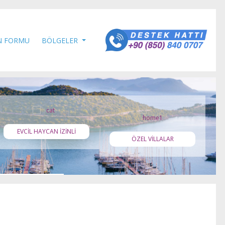
N FORMU
BÖLGELER
EVCİL HAYCAN İZİNLİ
ÖZEL VİLLALAR
K