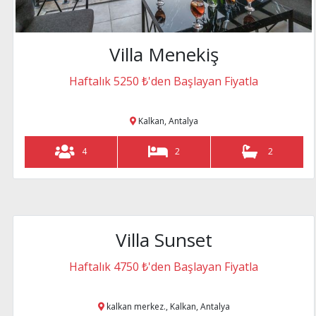
2
Villa Menekiş
Haftalık 5250 ₺'den Başlayan Fiyatla
Villa Çırağan
deniz manzaralı
Haftalık 7000 ₺
akbel mevkii, K
Kalkan, Antalya
4
2
2
8
Villa Sunset
deniz manzaralı
Villa Twens 
muhafazakar
Haftalık 6950 ₺
Haftalık 4750 ₺'den Başlayan Fiyatla
akbel mevkii, K
kalkan merkez., Kalkan, Antalya