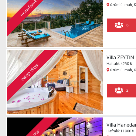
muhafazakar
üzümlü. mah, K
6
Villa ZEYTİN
Haftalık 4250 ₺
balayı villası
üzümlü. mah, K
2
Villa Haneda
muhafazakar
Haftalık 11900 ₺
patara, Kalkan,