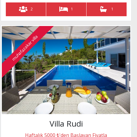
2
1
1
muhafazakar villa
Villa Rudi
Haftalık 5000 ₺'den Başlayan Fiyatla