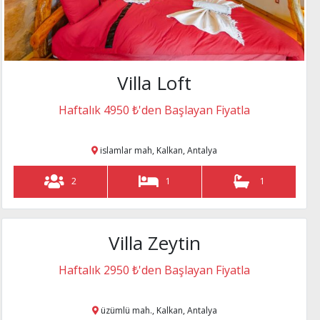
Villa Loft
Haftalık 4950 ₺'den Başlayan Fiyatla
islamlar mah, Kalkan, Antalya
2
1
1
Villa Zeytin
Balayı villası
Haftalık 2950 ₺'den Başlayan Fiyatla
üzümlü mah., Kalkan, Antalya